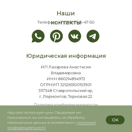
Наши
контакты
Телефон:
+7 (918) 798-47-50
Юридическая информация
ИП Лазарева Анастасия
Владимировна
ИНН 860214894972
ОГРНИП 325265100153901
357348 Ставропольский кр,
г. Лермонтов, Терновая 22
Политика конфиденциальности
Согласие на обработку
Наш сайт использует куки. Продолжая им
персональных данных
пользоваться, вы соглашаетесь на обработку
OK
персональных данных в соответствии с
политикой
Публичная оферта
конфиденциальности